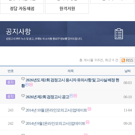
정답 자동채점
원격지원
총 게시물 318건, 최근 0 건
번호
제목
날짜
2026년도 제2회 검정고시 응시자 유의사항 및 고사실 배정 현
08-03
황
2026년 제2회 검정고시 공고
06-10
243
2014년 10월 [온라인모의고사] 업데이트
11-04
242
2014년 9월 [온라인모의고사] 업데이트
09-26