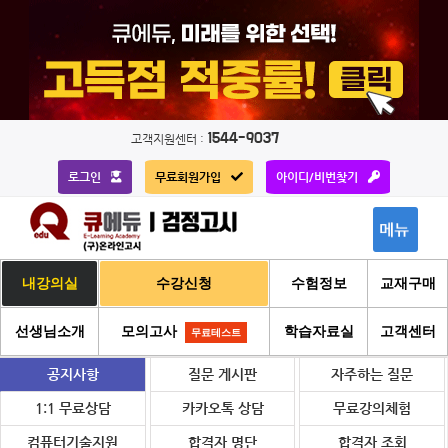
Skip
1544-9037
고객지원센터 :
to
content
로그인
무료회원가입
아이디/비번찾기
내강의실
수강신청
수험정보
교재구매
선생님소개
모의고사
학습자료실
고객센터
무료테스트
공지사항
질문 게시판
자주하는 질문
1:1 무료상담
카카오톡 상담
무료강의체험
컴퓨터기술지원
합격자 명단
합격자 조회