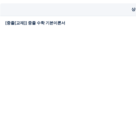
상
[중졸[교재]] 중졸 수학 기본이론서